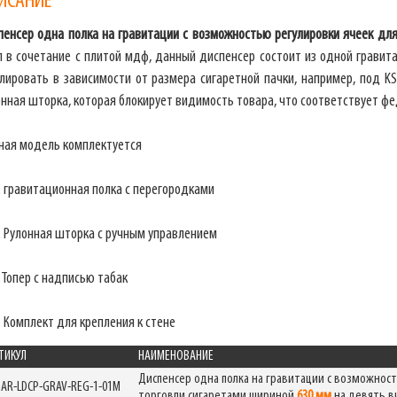
ИСАНИЕ
пенсер одна полка на гравитации с возможностью регулировки ячеек для
Фабрика торгового оборудования
п в сочетание с плитой мдф, данный диспенсер состоит из одной гравит
улировать в зависимости от размера сигаретной пачки, например, под KS
нная шторка, которая блокирует видимость товара, что соответствует фед
ная модель комплектуется
. гравитационная полка с перегородками
. Рулонная шторка с ручным управлением
.Топер с надписью табак
 Комплект для крепления к стене
ТИКУЛ
НАИМЕНОВАНИЕ
Диспенсер одна полка на гравитации с возможност
GAR-LDCP-GRAV-REG-1-01M
торговли сигаретами шириной
630 мм
на девять в