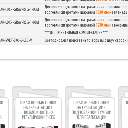
Диспенсер одна полка на гравитации с возможност
GAR-LDCP-GRAV-REG-1-02M
торговли сигаретами шириной
1030 мм
на пятнадц
Диспенсер одна полка на гравитации с возможност
GAR-LDCP-GRAV-REG-1-03M
торговли сигаретами шириной
1230 мм
на восемна
***ДОПОЛНИТЕЛЬНАЯ КОМПЛЕКТАЦИЯ***
GAR-SVET-EKO-5-LED-M
Светодиодная подсветка по торцам с двух сторон
ОК
ШКАФ ВОСЕМЬ ПОЛОК
ШКАФ ВОСЕМЬ ПОЛОК
НА ГРАВИТАЦИИ С
НА ГРАВИТАЦИИ С
ВОЗМОЖНОСТЬЮ
ПОДТОВАРНОЙ ТУМБОЙ
К
РЕГУЛИРОВКИ ЯЧЕЕК
ДЛЯ РЕАЛИЗАЦИИ
ДЛЯ СИГАРЕТ
СИГАРЕТ
Д