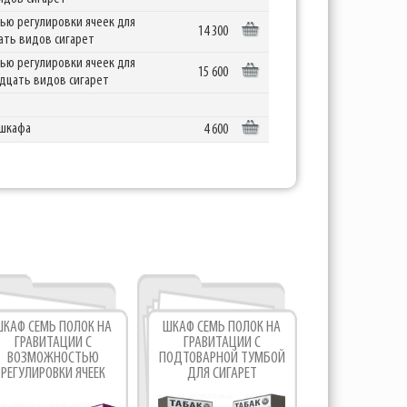
ью регулировки ячеек для
14 300
ать видов сигарет
ью регулировки ячеек для
15 600
дцать видов сигарет
 шкафа
4 600
ШКАФ СЕМЬ ПОЛОК НА
ШКАФ СЕМЬ ПОЛОК НА
ШКАФ ШЕСТЬ 
ГРАВИТАЦИИ С
ГРАВИТАЦИИ С
ГРАВИТАЦ
ВОЗМОЖНОСТЬЮ
ПОДТОВАРНОЙ ТУМБОЙ
ВОЗМОЖНО
РЕГУЛИРОВКИ ЯЧЕЕК
ДЛЯ СИГАРЕТ
РЕГУЛИРОВКИ
ЛЯ ПРОДАЖИ СИГАРЕТ
ДЛЯ ПРО
ТАБАЧНЫХ И