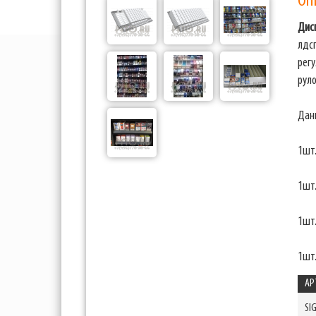
ОП
Дис
лдс
рег
руло
Дан
1шт
1шт
1шт
1шт.
АР
SI