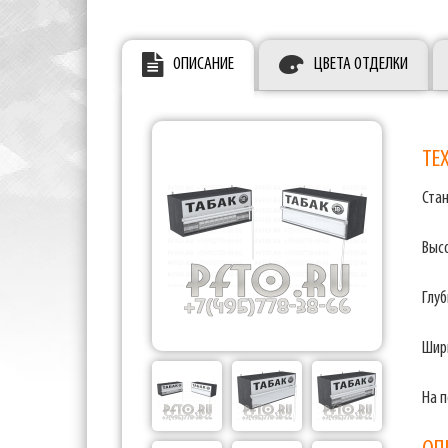
ОПИСАНИЕ
ЦВЕТА ОТДЕЛКИ
ТЕ
Стан
Выс
Глуб
Шир
На п