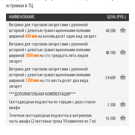
островках в ТЦ
НАИМЕНОВАНИЕ
ЦЕНА (РУБ.)
Витрина для торговли сигаретами с рулонной
шторкой с девятью гравитационными полками
44 200
шириной
630 мм
на восемьдесят один вид сигарет
Витрина для торговли сигаретами с рулонной
шторкой с девятью гравитационными полками
48 100
шириной
1030 мм
на сто тридцать пять видов
сигарет
Витрина для торговли сигаретами с рулонной
шторкой с девятью гравитационными полками
54 600
шириной
1230 мм
на сто шестьдесят два вида
сигарет
***ДОПОЛНИТЕЛЬНАЯ КОМПЛЕКТАЦИЯ***
Светодиодная подсветка по торцам с двух сторон
3 300
шкафа
Точечная светодиодная подсветка в витринную
16 300
часть шкафа (2 световых трека 10 лампочек по 7 w)