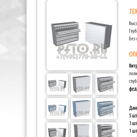
ТЕ
Выс
Глуб
Без
ОП
Витр
пол
глу
феде
Дан
5 ш
1 шт
1 ш