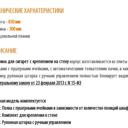
ХНИЧЕСКИЕ ХАРАКТЕРИСТИКИ
ота -
830 мм
ина -
300 мм
 цокольной планки
ИСАНИЕ
ина для сигарет с креплением на стену
корпус изготавливается из плиты
ками с пушерными ячейками, с автоматическими толкателями пачки, в каж
бину, рулонная шторка с ручным управлением полностью блокирует види
ральному закону от 23 февраля 2013 г. N 15-ФЗ
ная модель комплектуется
т. Полка с пушерными ячейками в зависимости от количество позиций шка
. Комплект для крепления к стене
т. Рулонная шторка с ручным управлением