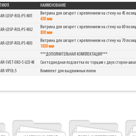
ТИКУЛ
НАИМЕНОВАНИЕ
Фабрика торгового оборудования
Витрина для сигарет с креплением на стену на 45 пози
GAR-LDSP-ROL-P5-N01
630 мм
Витрина для сигарет с креплением на стену на 60 пози
GAR-LDSP-ROL-P5-N02
830 мм
Витрина для сигарет с креплением на стену на 70 пози
GAR-LDSP-ROL-P5-N03
1030 мм
***ДОПОЛНИТЕЛЬНАЯ КОМПЛЕКТАЦИЯ***
GAR-SVET-EKO-5-LED-M
Светодиодная подсветка по торцам с двух сторон шка
GAR-VPOL-5
Комплект для выдвижных полок