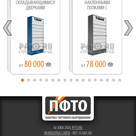
СКЛАДЫВАЮЩИМИСЯ
НАКЛОННЫМИ
ДВЕРКАМИ
ПОЛКАМИ С
СИНХРОННЫМИ
ШТОРКАМИ
80 000
78 000
от
от
© 2004-2026,
PFTO.RU
РАЗРАБОТКА САЙТА
- NET-SCANS.RU