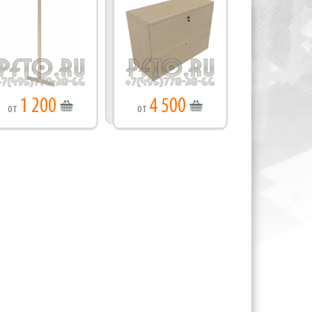
1 200
4 500
от
от