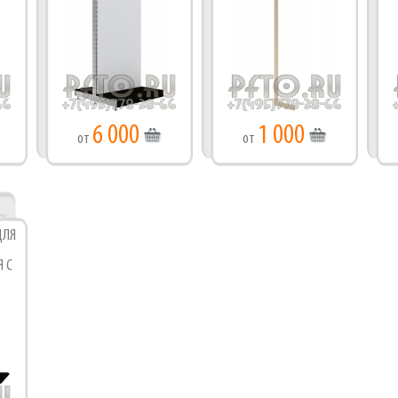
6 000
1 000
от
от
ДЛЯ
Я С