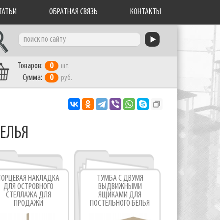
ТАТЬИ
ОБРАТНАЯ СВЯЗЬ
КОНТАКТЫ
Товаров:
0
шт.
Сумма:
0
руб.
БЕЛЬЯ
ТОРЦЕВАЯ НАКЛАДКА
ТУМБА С ДВУМЯ
ДЛЯ ОСТРОВНОГО
ВЫДВИЖНЫМИ
СТЕЛЛАЖА ДЛЯ
ЯЩИКАМИ ДЛЯ
ПРОДАЖИ
ПОСТЕЛЬНОГО БЕЛЬЯ
ПОСТЕЛЬНОГО БЕЛЬЯ