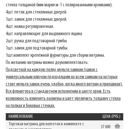
стекла толщиной 6мм марки м-1 с полированными кромками).
4шт. петли для стеклянных дверей.
1шт. замок для стеклянных дверей.
4шт. ножка регулировочная.
4шт. направляющие для выдвижного ящика
2шт. ручка для подтоварной тумбы
1шт. замок для подтоварной тумбы
1шт.комплект крепёжной фурнитуры для сборки витрины.
По желанию витрины можно доукомплектовать:
Подсветкой на каждую полку, мульти замком (замок с
универсальным ключом подходящим ко всем замкам на которых
стоит мульти замок очень удобно, когда много витрин и прилавков).
Вся фурнитура в стандартном исполнении в цвете хром. Есть
возможность изменять размеры и цвет увеличить толщину стекла
на полках и боковых стенках.
НАИМЕНОВАНИЕ
ЦЕНА (РУБ.)
Торговая витрина для колготок в комплекте с
37 600