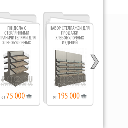
ГОНДОЛА С
НАБОР СТЕЛЛАЖЕЙ ДЛЯ
НАБОР СТЕЛЛ
СТЕКЛЯННЫМИ
ПРОДАЖИ
СТЕКЛЯН
ГРАНИЧИТЕЛЯМИ ДЛЯ
ХЛЕБОБУЛОЧНЫХ
ОГРАНИЧИТЕЛ
ХЛЕБОБУЛОЧНЫХ
ИЗДЕЛИЙ
ХЛЕБОБУЛ
ИЗДЕЛИЙ
ИЗДЕЛ
75 000
195 000
180 0
от
от
от