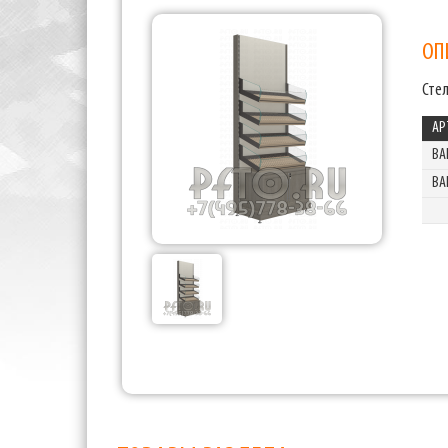
ОП
Сте
АР
BA
BA