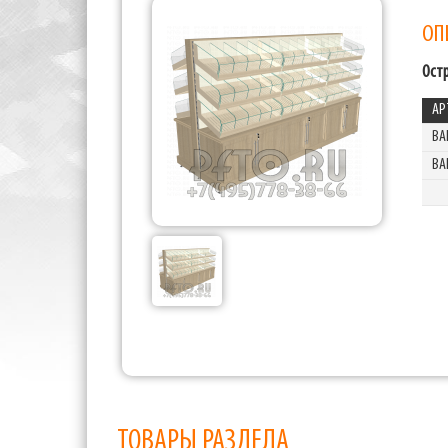
ОП
Ост
АР
BA
BA
ТОВАРЫ РАЗДЕЛА