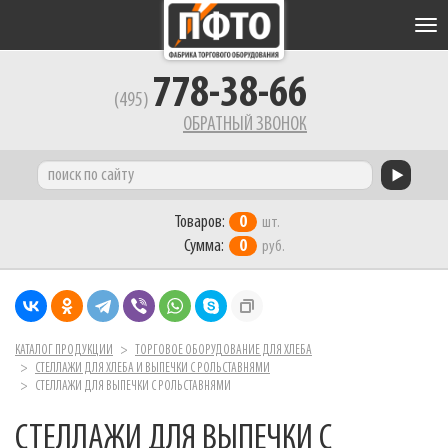
Tog
nav
778-38-66
(495)
ОБРАТНЫЙ ЗВОНОК
Товаров:
0
шт.
Сумма:
0
руб.
КАТАЛОГ ПРОДУКЦИИ
ТОРГОВОЕ ОБОРУДОВАНИЕ ДЛЯ ХЛЕБА
СТЕЛЛАЖИ ДЛЯ ХЛЕБА И ВЫПЕЧКИ С РОЛЬСТАВНЯМИ
СТЕЛЛАЖИ ДЛЯ ВЫПЕЧКИ С РОЛЬСТАВНЯМИ
СТЕЛЛАЖИ ДЛЯ ВЫПЕЧКИ С