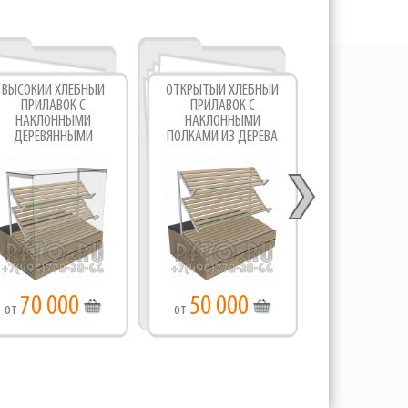
ВЫСОКИЙ ХЛЕБНЫЙ
ОТКРЫТЫЙ ХЛЕБНЫЙ
ПРИЛАВКИ ХЛ
ПРИЛАВОК С
ПРИЛАВОК С
НАКЛОНН
НАКЛОННЫМИ
НАКЛОННЫМИ
ПОЛКАМИ ИЗ 
ДЕРЕВЯННЫМИ
ПОЛКАМИ ИЗ ДЕРЕВА
ПОЛКАМИ
70 000
50 000
150 0
от
от
от