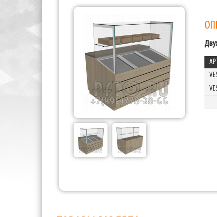
ОП
Дву
АР
VE
VE