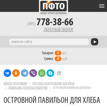
Tog
nav
778-38-66
(495)
ОБРАТНЫЙ ЗВОНОК
Товаров:
0
шт.
Сумма:
0
руб.
КАТАЛОГ ПРОДУКЦИИ
ТОРГОВОЕ ОБОРУДОВАНИЕ ДЛЯ ХЛЕБА
ПАВИЛЬОНЫ ДЛЯ ХЛЕБА И ВЫПЕЧКИ
ОСТРОВНОЙ ПАВИЛЬОН ДЛЯ ХЛЕБА
ОСТРОВНОЙ ПАВИЛЬОН ДЛЯ ХЛЕБА