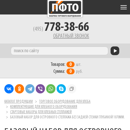
Tog
nav
778-38-66
(495)
ОБРАТНЫЙ ЗВОНОК
Товаров:
0
шт.
Сумма:
0
руб.
КАТАЛОГ ПРОДУКЦИИ
ТОРГОВОЕ ОБОРУДОВАНИЕ ДЛЯ ХЛЕБА
КОМПЛЕКТУЮЩИЕ ДЛЯ ХЛЕБНОГО ОБОРУДОВАНИЯ
СТАРТОВЫЕ НАБОРЫ ДЛЯ ХЛЕБНЫХ СТЕЛЛАЖЕЙ
БАЗОВЫЙ НАБОР ДЛЯ ОСТРОВНОГО СТЕЛЛАЖА БЕЗ ЗАДНЕЙ СТЕНКИ ГЛУБИНОЙ 1070ММ.