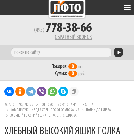
Tog
nav
778-38-66
(495)
ОБРАТНЫЙ ЗВОНОК
Товаров:
0
шт.
Сумма:
0
руб.
КАТАЛОГ ПРОДУКЦИИ
ТОРГОВОЕ ОБОРУДОВАНИЕ ДЛЯ ХЛЕБА
КОМПЛЕКТУЮЩИЕ ДЛЯ ХЛЕБНОГО ОБОРУДОВАНИЯ
ПОЛКИ ДЛЯ ХЛЕБА
ХЛЕБНЫЙ ВЫСОКИЙ ЯЩИК ПОЛКА ДЛЯ СТЕЛЛАЖА
ХЛЕБНЫЙ ВЫСОКИЙ ЯЩИК ПОЛКА