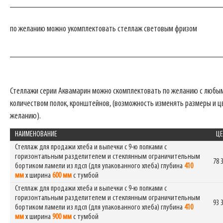
_______________________________________________
по желанию можно укомплектовать стеллаж световым фризом
_______________________________________________
Стеллажи серии Аквамарин можно скомплектовать по желанию с любы
количеством полок, кронштейнов, (возможность изменять размеры и ц
желанию).
НАИМЕНОВАНИЕ
ЦЕ
Стеллаж для продажи хлеба и выпечки с 9-ю полками с
горизонтальным разделителем и стеклянным ограничительным
78 
бортиком ламели из лдсп (для упакованного хлеба) глубина
410
мм
х ширина
600 мм
с тумбой
Стеллаж для продажи хлеба и выпечки с 9-ю полками с
горизонтальным разделителем и стеклянным ограничительным
93 
бортиком ламели из лдсп (для упакованного хлеба) глубина
410
мм
х ширина
900 мм
с тумбой