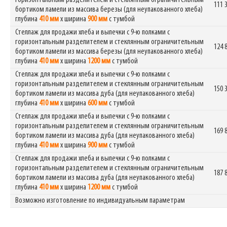
горизонтальным разделителем и стеклянным ограничительным
111 
бортиком ламели из массива березы (для неупакованного хлеба)
глубина
410 мм
х ширина
900 мм
с тумбой
Стеллаж для продажи хлеба и выпечки с 9-ю полками с
горизонтальным разделителем и стеклянным ограничительным
124 
бортиком ламели из массива березы (для неупакованного хлеба)
глубина
410 мм
х ширина
1200 мм
с тумбой
Стеллаж для продажи хлеба и выпечки с 9-ю полками с
горизонтальным разделителем и стеклянным ограничительным
150 
бортиком ламели из массива дуба (для неупакованного хлеба)
глубина
410 мм
х ширина
600 мм
с тумбой
Стеллаж для продажи хлеба и выпечки с 9-ю полками с
горизонтальным разделителем и стеклянным ограничительным
169 
бортиком ламели из массива дуба (для неупакованного хлеба)
глубина
410 мм
х ширина
900 мм
с тумбой
Стеллаж для продажи хлеба и выпечки с 9-ю полками с
горизонтальным разделителем и стеклянным ограничительным
187 
бортиком ламели из массива дуба (для неупакованного хлеба)
глубина
410 мм
х ширина
1200 мм
с тумбой
Возможно изготовление по индивидуальным параметрам