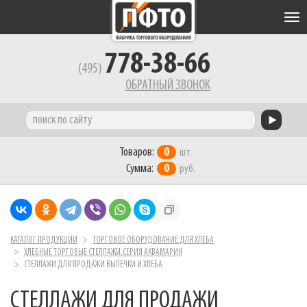
Tog
nav
778-38-66
(495)
ОБРАТНЫЙ ЗВОНОК
Товаров:
0
шт.
Сумма:
0
руб.
КАТАЛОГ ПРОДУКЦИИ
ТОРГОВОЕ ОБОРУДОВАНИЕ ДЛЯ ХЛЕБА
ХЛЕБНЫЕ ТОРГОВЫЕ СТЕЛЛАЖИ.СЕРИЯ АКВАМАРИН
СТЕЛЛАЖИ ДЛЯ ПРОДАЖИ ВЫПЕЧКИ И ХЛЕБА
СТЕЛЛАЖИ ДЛЯ ПРОДАЖИ