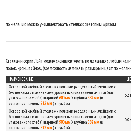
_______________________________________________
по желанию можно укомплектовать стеллаж световым фризом
_______________________________________________
Стеллажи серии Лайт можно скомплектовать по желанию с любым кол
полок, кронштейнов, (возможность изменять размеры и цвет по желан
НАИМЕНОВАНИЕ
ЦЕ
Островной хлебный стеллаж с полками разделенный ячейками с
6-ю полками с изменением уровня наклона ламели из лдсп (для
52 
упакованного хлеба) шириной
600 мм
Х глубина
382 мм
(в
состояние наклона
312 мм
) с тумбой
Островной хлебный стеллаж с полками разделенный ячейками с
6-ю полками с изменением уровня наклона ламели из лдсп (для
58 
упакованного хлеба) шириной
900 мм
Х глубина
382 мм
(в
состояние наклона
312 мм
) с тумбой