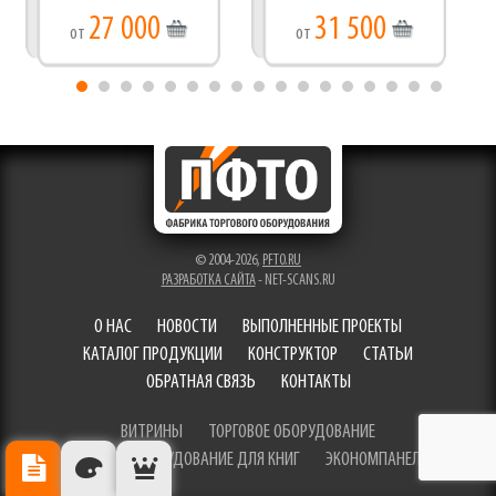
27 000
31 500
от
от
© 2004-2026,
PFTO.RU
РАЗРАБОТКА САЙТА
- NET-SCANS.RU
О НАС
НОВОСТИ
ВЫПОЛНЕННЫЕ ПРОЕКТЫ
КАТАЛОГ ПРОДУКЦИИ
КОНСТРУКТОР
СТАТЬИ
ОБРАТНАЯ СВЯЗЬ
КОНТАКТЫ
ВИТРИНЫ
ТОРГОВОЕ ОБОРУДОВАНИЕ
ТОРГОВОЕ ОБОРУДОВАНИЕ ДЛЯ КНИГ
ЭКОНОМПАНЕЛИ
ОПИСАНИЕ
ЦВЕТА ОТДЕЛКИ
РЕКОМЕНДУЕМЫЕ ТОВАРЫ