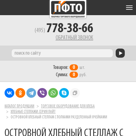
Tog
nav
778-38-66
(495)
ОБРАТНЫЙ ЗВОНОК
Товаров:
0
шт.
Сумма:
0
руб.
КАТАЛОГ ПРОДУКЦИИ
ТОРГОВОЕ ОБОРУДОВАНИЕ ДЛЯ ХЛЕБА
ХЛЕБНЫЕ СТЕЛЛАЖИ.СЕРИЯ ЛАЙТ
ОСТРОВНОЙ ХЛЕБНЫЙ СТЕЛЛАЖ С ПОЛКАМИ РАЗДЕЛЕННЫЙ ЯЧЕЙКАМИ
ОСТРОВНОЙ ХЛЕБНЫЙ СТЕЛЛАЖ С