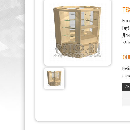
ТЕ
Выс
Глу
Дли
Зан
ОП
Неб
стек
АР