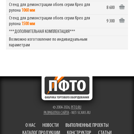
Стенд для демонстрации обоев серии Крео для
8 600
рулона
1060 мм
Стенд для демонстрации обоев серии Крео для
9 300
рулона
1500 мм
***ДОПОЛНИТЕЛЬНАЯ КОМПЛЕКТАЦИЯ***
Возможно изготовление по индивидуальным
параметрам
© 2004-2026,
PFTO.RU
РАЗРАБОТКА САЙТА
- NET-SCANS.RU
О НАС
НОВОСТИ
ВЫПОЛНЕННЫЕ ПРОЕКТЫ
КАТАЛОГ ПРОДУКЦИИ
КОНСТРУКТОР
СТАТЬИ