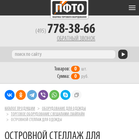
Tog
nav
778-38-66
(495)
ОБРАТНЫЙ ЗВОНОК
Товаров:
0
шт.
Сумма:
0
руб.
КАТАЛОГ ПРОДУКЦИИ
ОБОРУДОВАНИЕ ДЛЯ ОДЕЖДЫ
ТОРГОВОЕ ОБОРУДОВАНИЕ С ВЕШАЛАМИ.СКАЙЛАЙН
ОСТРОВНОЙ СТЕЛЛАЖ ДЛЯ ОДЕЖДЫ
ОСТРОВНОЙ СТЕЛЛАЖ ДЛЯ