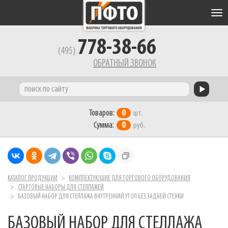
Tog
nav
778-38-66
(495)
ОБРАТНЫЙ ЗВОНОК
Товаров:
0
шт.
Сумма:
0
руб.
КАТАЛОГ ПРОДУКЦИИ
КОМПЛЕКТУЮЩИЕ ДЛЯ ТОРГОВОГО ОБОРУДОВАНИЯ
СТАРТОВЫЕ НАБОРЫ ДЛЯ СТЕЛЛАЖЕЙ
БАЗОВЫЙ НАБОР ДЛЯ СТЕЛЛАЖА ВНУТРЕННИЙ УГОЛ БЕЗ ЗАДНЕЙ СТЕНКИ
БАЗОВЫЙ НАБОР ДЛЯ СТЕЛЛАЖА