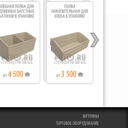
ХЛЕБНАЯ ПОЛКА ДЛЯ
ПОЛКА
МАЛАЯ П
ДЛИННЫХ БАГЕТНЫХ
НАКОПИТЕЛЬНАЯ ДЛЯ
ДЕМОНСТРАЦ
БАТОНОВ В УПАКОВКЕ
ХЛЕБА В УПАКОВКЕ
ДЛЯ ХЛЕБА В 
4 500
3 500
2 50
от
от
от
ВИТРИНЫ
ТОРГОВОЕ ОБОРУДОВАНИЕ