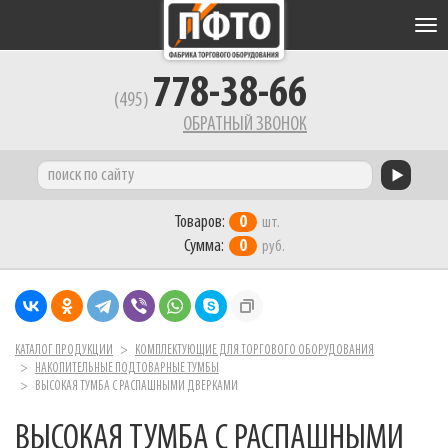
Tog
nav
778-38-66
(495)
ОБРАТНЫЙ ЗВОНОК
Товаров:
0
шт.
Сумма:
0
руб.
КАТАЛОГ ПРОДУКЦИИ
КОМПЛЕКТУЮЩИЕ ДЛЯ ТОРГОВОГО ОБОРУДОВАНИЯ
НАКОПИТЕЛЬНЫЕ ПОДТОВАРНЫЕ ТУМБЫ
ВЫСОКАЯ ТУМБА С РАСПАШНЫМИ ДВЕРКАМИ
ВЫСОКАЯ ТУМБА С РАСПАШНЫМИ