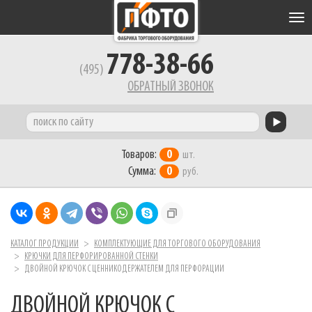
Tog
nav
778-38-66
(495)
ОБРАТНЫЙ ЗВОНОК
Товаров:
0
шт.
Сумма:
0
руб.
КАТАЛОГ ПРОДУКЦИИ
КОМПЛЕКТУЮЩИЕ ДЛЯ ТОРГОВОГО ОБОРУДОВАНИЯ
КРЮЧКИ ДЛЯ ПЕРФОРИРОВАННОЙ СТЕНКИ
ДВОЙНОЙ КРЮЧОК С ЦЕННИКОДЕРЖАТЕЛЕМ ДЛЯ ПЕРФОРАЦИИ
ДВОЙНОЙ КРЮЧОК С